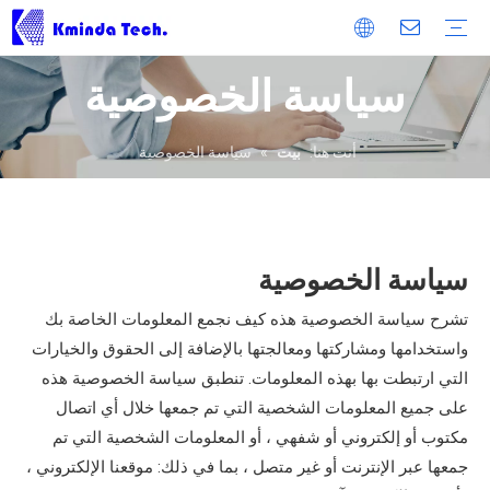
سياسة الخصوصية
أخبار الإنتاج
أخبار الشركة
أخبار المعرض
كتالوج
فيديو
التعليمات
نوع المؤسسة
ضبط الجودة
حماية البيئة
خدمة OEM
خدمة العملاء
ملاحظات العملاء
ملف تعريف الشركة
عملية الإنتاج
أنظمة المختبرات والاختبار
شهادة المنتج
براءات الاختراع الفنية
ورشة عمل
مخطط معالجة المعادن
الشركاء
شاشة الثقيلة
شاشة الموز
شاشة الاهتزاز الخطية
شاشة التدفق الوجه
شاشة غرامة
شاشة متعددة سطح السفينة
شاشة الاهتزاز الدائرية
شاشة REPULP الرطوبة التحجيم
شاشة إزالة المياه
الشاشة الكهرومغناطيسية
شاشة الاهتزاز المركبة
شاشة فرخ
وسائط الشاشة
شبكة الشاشة البولي يوريثان
لوحة المطاط
شبكة سلك المنسوجة
الإعصار
أنت هنا:
بيت
»
سياسة الخصوصية
سياسة الخصوصية
تشرح سياسة الخصوصية هذه كيف نجمع المعلومات الخاصة بك
واستخدامها ومشاركتها ومعالجتها بالإضافة إلى الحقوق والخيارات
التي ارتبطت بها بهذه المعلومات. تنطبق سياسة الخصوصية هذه
على جميع المعلومات الشخصية التي تم جمعها خلال أي اتصال
مكتوب أو إلكتروني أو شفهي ، أو المعلومات الشخصية التي تم
جمعها عبر الإنترنت أو غير متصل ، بما في ذلك: موقعنا الإلكتروني ،